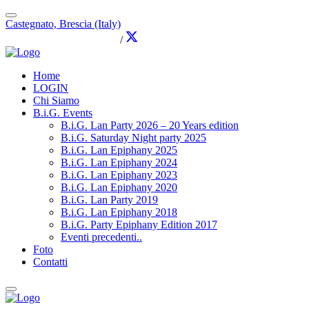
Castegnato, Brescia (Italy)
info@brothersingames.eu
/
Home
LOGIN
Chi Siamo
B.i.G. Events
B.i.G. Lan Party 2026 – 20 Years edition
B.i.G. Saturday Night party 2025
B.i.G. Lan Epiphany 2025
B.i.G. Lan Epiphany 2024
B.i.G. Lan Epiphany 2023
B.i.G. Lan Epiphany 2020
B.i.G. Lan Party 2019
B.i.G. Lan Epiphany 2018
B.i.G. Party Epiphany Edition 2017
Eventi precedenti..
Foto
Contatti