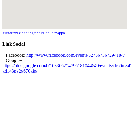
Visualizzazione ingrandita della mappa
Link Social
– Facebook:
http://www.facebook.com/events/527567367294184/
– Google+:
https://plus.google.com/b/103306254796181044649/events/ch66m84
gd143pv2g670gkg