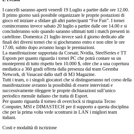
I cancelli saranno aperti venerdì 19 Luglio a partire dalle ore 12.00.
Il primo giorno sarà possibile organizzare le proprie postazioni di
gioco ed iniziare a sfidare gli altri partecipanti “For Fun”. I tornei
cominceranno invece sabato 20 luglio a partire dalle ore 14.00 e si
concluderanno solo quando saranno ultimati tutti i match presenti in
cartellone. Domenica 21 luglio invece sarà il giorno dedicato alle
finali dei diversi tornei che si giocheranno entro e non oltre le ore
17.00, subito dopo avranno luogo le premiazioni.
La manifestazione supportata da Corsair, Nvidia, SteelSeries e TT
Esposts per quanto riguarda i tornei PC che potrà contare su un
montepremi di tutto rispetto ben 10.000 $, oltre che a una copertura
mediatica a 360 gradi offerta dalla presenza dal team Geemba
Network, di Vasacast dallo staff di M3 Magazine.
Tutti i team, o i singoli giocatori che si distingueranno nel corso della
manifestazione avranno la possibilità di essere intervistati e
successivamente rileggere le proprie dichiarazioni sull’unico
periodico mensile italiano che tratta di Esport.
Per quanto riguarda il torneo di overclock si ringrazia Tecno
Computer, MSI e DIMASTECH per il supporto a questa disciplina
che per la prima volta vede scontrarsi in LAN i migliori team
italiani.
Costi e modalità di iscrizione