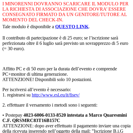
I MINORENNI DOVRANNO SCARICARE IL MODULO PER
LA RICHIESTA DI ASSOCIAZIONE CHE DOVRA’ ESSERE
CONSEGNATO FIRMATO DA UN GENITORE/TUTORE AL
MOMENTO DEL CHECK-IN.
Tale modulo è disponibile a
QUESTO
LINK
.
Il contributo di partecipazione è di 25 euro; se l’iscrizione sarà
perfezionata oltre il 6 luglio sarà previsto un sovrapprezzo di 5 euro
(= 30 euro).
Affitto PC e di 50 euro per la durata dell’evento e comprende
PC+monitor di ultima generazione.
ATTENZIONE! Disponibili solo 10 postazioni.
Per iscriversi all’evento è necessario:
1. registrarsi su
http://www.esl.eu/it/fisev/
2. effettuare il versamento i metodi sono i seguenti:
• Postepay
4023-6006-0133-8520 intestata a Marco Quaresmini
C.F. QRSMRC83T16B157C
ATTENZIONE: dopo aver effettuato il pagamento inviare una copia
della ricevuta inserendo nell’oggetto della mail: ”Iscrizione B.i.G