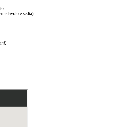
nto
nte tavolo e sedia)
gni)