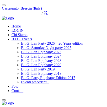
Castegnato, Brescia (Italy)
info@brothersingames.eu
/
Home
LOGIN
Chi Siamo
B.i.G. Events
B.i.G. Lan Party 2026 – 20 Years edition
B.i.G. Saturday Night party 2025
B.i.G. Lan Epiphany 2025
B.i.G. Lan Epiphany 2024
B.i.G. Lan Epiphany 2023
B.i.G. Lan Epiphany 2020
B.i.G. Lan Party 2019
B.i.G. Lan Epiphany 2018
B.i.G. Party Epiphany Edition 2017
Eventi precedenti..
Foto
Contatti