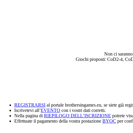
Non ci saranno 
Giochi proposti: CoD2-4, CoD
REGISTRARSI
al portale brothersingames.eu, se siete già regist
Iscrivetevi all’
EVENTO
con i vostri dati corretti.
Nella pagina di
RIEPILOGO DE
LL’ISCRIZIONE
potrete visu
Effettuate il pagamento della vostra postazione
BYOC
per confe