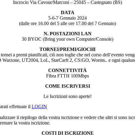
Incrocio Via Cavour/Marconi – 25045 – Castegnato (BS)
DATA
5-6-7 Gennaio 2024
(dalle ore 16.00 del 5 alle ore 17.00 del 7 Gennaio)
N. POSTAZIONI LAN
30 BYOC (Bring your own Computer/Console)
TORNEI/PREMI/GIOCHI
tornei a premi pianificati, ciò non toglie che nel corso dell’evento veng
 Warzone, UT2004, LoL, StarCarft 2, CS:GO, Worms.. e ogni qualunqu
CONNETTIVITÀ
Fibra FTTH 100Mbps
COME ISCRIVERSI
Le Iscrizioni sono aperte!
rati effettuate il
LOGIN
alizzare il riepilogo della vostra iscrizione e vedere che altri si sono iscri
rmare la vostra iscrizione.
COSTI DI ISCRIZIONE