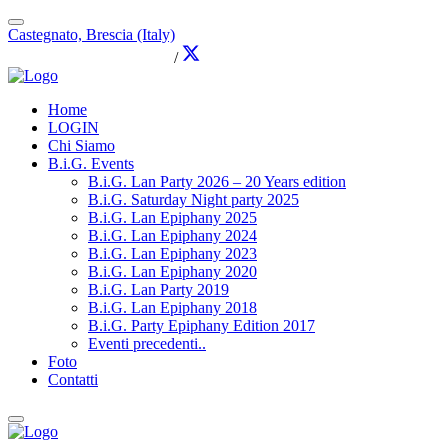
Castegnato, Brescia (Italy)
info@brothersingames.eu
/
Home
LOGIN
Chi Siamo
B.i.G. Events
B.i.G. Lan Party 2026 – 20 Years edition
B.i.G. Saturday Night party 2025
B.i.G. Lan Epiphany 2025
B.i.G. Lan Epiphany 2024
B.i.G. Lan Epiphany 2023
B.i.G. Lan Epiphany 2020
B.i.G. Lan Party 2019
B.i.G. Lan Epiphany 2018
B.i.G. Party Epiphany Edition 2017
Eventi precedenti..
Foto
Contatti