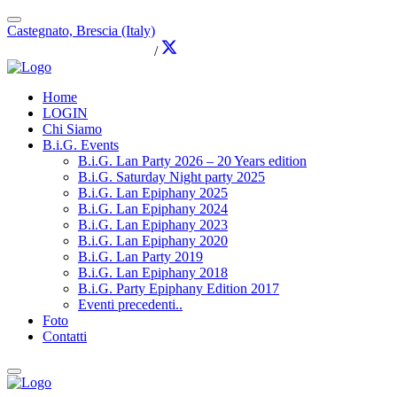
Castegnato, Brescia (Italy)
info@brothersingames.eu
/
Home
LOGIN
Chi Siamo
B.i.G. Events
B.i.G. Lan Party 2026 – 20 Years edition
B.i.G. Saturday Night party 2025
B.i.G. Lan Epiphany 2025
B.i.G. Lan Epiphany 2024
B.i.G. Lan Epiphany 2023
B.i.G. Lan Epiphany 2020
B.i.G. Lan Party 2019
B.i.G. Lan Epiphany 2018
B.i.G. Party Epiphany Edition 2017
Eventi precedenti..
Foto
Contatti