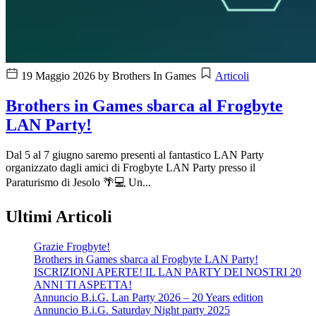
19 Maggio 2026
by Brothers In Games
Articoli
Brothers in Games sbarca al Frogbyte
LAN Party!
Dal 5 al 7 giugno saremo presenti al fantastico LAN Party
organizzato dagli amici di Frogbyte LAN Party presso il
Paraturismo di Jesolo 🌴💻 Un...
Ultimi Articoli
Grazie Frogbyte!
Brothers in Games sbarca al Frogbyte LAN Party!
ISCRIZIONI APERTE! IL LAN PARTY DEI NOSTRI 20
ANNI TI ASPETTA!
Annuncio B.i.G. Lan Party 2026 – 20 Years edition
Annuncio B.i.G. Saturday Night party 2025