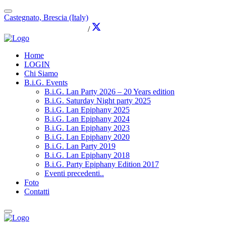
Castegnato, Brescia (Italy)
info@brothersingames.eu
/
Home
LOGIN
Chi Siamo
B.i.G. Events
B.i.G. Lan Party 2026 – 20 Years edition
B.i.G. Saturday Night party 2025
B.i.G. Lan Epiphany 2025
B.i.G. Lan Epiphany 2024
B.i.G. Lan Epiphany 2023
B.i.G. Lan Epiphany 2020
B.i.G. Lan Party 2019
B.i.G. Lan Epiphany 2018
B.i.G. Party Epiphany Edition 2017
Eventi precedenti..
Foto
Contatti