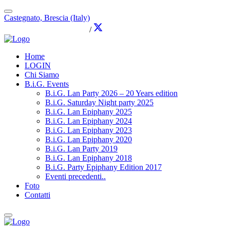
Castegnato, Brescia (Italy)
info@brothersingames.eu
/
Home
LOGIN
Chi Siamo
B.i.G. Events
B.i.G. Lan Party 2026 – 20 Years edition
B.i.G. Saturday Night party 2025
B.i.G. Lan Epiphany 2025
B.i.G. Lan Epiphany 2024
B.i.G. Lan Epiphany 2023
B.i.G. Lan Epiphany 2020
B.i.G. Lan Party 2019
B.i.G. Lan Epiphany 2018
B.i.G. Party Epiphany Edition 2017
Eventi precedenti..
Foto
Contatti