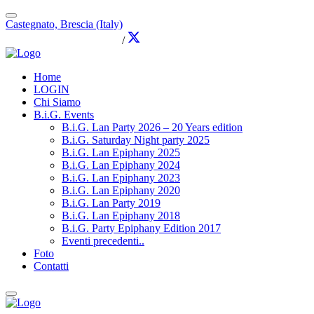
Castegnato, Brescia (Italy)
info@brothersingames.eu
/
Home
LOGIN
Chi Siamo
B.i.G. Events
B.i.G. Lan Party 2026 – 20 Years edition
B.i.G. Saturday Night party 2025
B.i.G. Lan Epiphany 2025
B.i.G. Lan Epiphany 2024
B.i.G. Lan Epiphany 2023
B.i.G. Lan Epiphany 2020
B.i.G. Lan Party 2019
B.i.G. Lan Epiphany 2018
B.i.G. Party Epiphany Edition 2017
Eventi precedenti..
Foto
Contatti